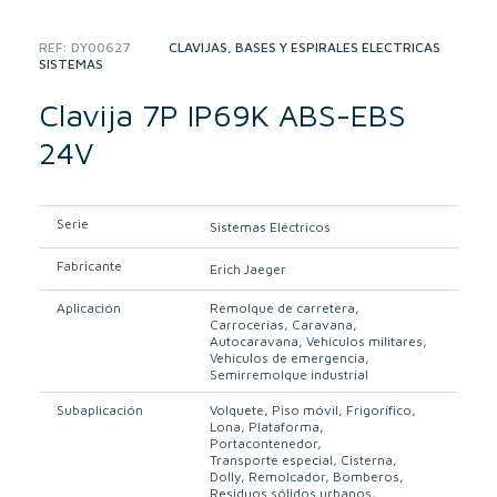
REF:
DY00627
CATEGORIES:
CLAVIJAS, BASES Y ESPIRALES ELÉCTRICAS
,
SISTEMAS
Clavija 7P IP69K ABS-EBS
24V
Serie
Sistemas Eléctricos
Fabricante
Erich Jaeger
Aplicación
Remolque de carretera
Carrocerías
Caravana
Autocaravana
Vehículos militares
Vehículos de emergencia
Semirremolque industrial
Subaplicación
Volquete
Piso móvil
Frigorífico
Lona
Plataforma
Portacontenedor
Transporte especial
Cisterna
Dolly
Remolcador
Bomberos
Residuos sólidos urbanos