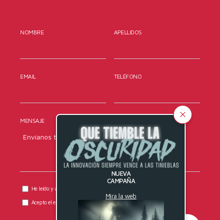
NOMBRE
APELLIDOS
EMAIL
TELÉFONO
MENSAJE
NUEVA
CAMPAÑA
He leído y acepto la
política de privacidad
de DYRESEL.
Mira la web
Acepto el envío de comunicaciones comerciales.