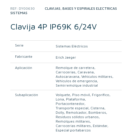
REF:
DY00630
CATEGORIES:
CLAVIJAS, BASES Y ESPIRALES ELÉCTRICAS
,
SISTEMAS
Clavija 4P IP69K 6/24V
Serie
Sistemas Eléctricos
Fabricante
Erich Jaeger
Aplicación
Remolque de carretera
Carrocerías
Caravana
Autocaravana
Vehículos militares
Vehículos de emergencia
Semirremolque industrial
Subaplicación
Volquete
Piso móvil
Frigorífico
Lona
Plataforma
Portacontenedor
Transporte especial
Cisterna
Dolly
Remolcador
Bomberos
Residuos sólidos urbanos
Remolques militares
Carrocerias militares
Estándar
Especial portabarcos