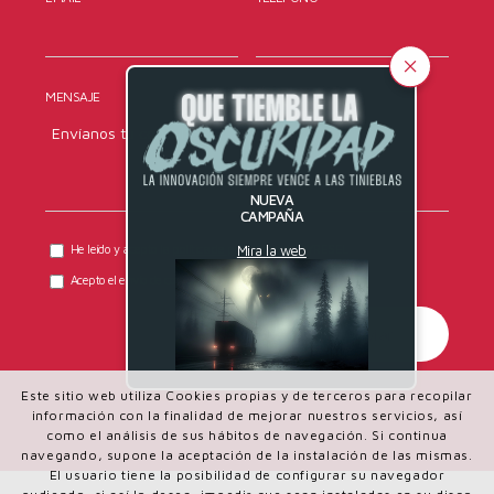
MENSAJE
NUEVA
CAMPAÑA
Mira la web
He leído y acepto la
política de privacidad
de DYRESEL.
Acepto el envío de comunicaciones comerciales.
Este sitio web utiliza Cookies propias y de terceros para recopilar
información con la finalidad de mejorar nuestros servicios, así
como el análisis de sus hábitos de navegación. Si continua
navegando, supone la aceptación de la instalación de las mismas.
El usuario tiene la posibilidad de configurar su navegador