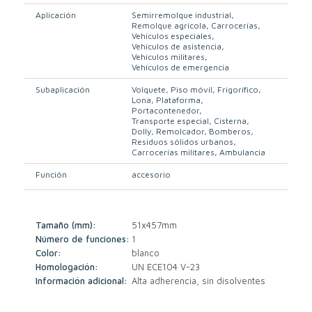
Aplicación
Semirremolque industrial
Remolque agrícola
Carrocerías
Vehículos especiales
Vehículos de asistencia
Vehículos militares
Vehículos de emergencia
Subaplicación
Volquete
Piso móvil
Frigorífico
Lona
Plataforma
Portacontenedor
Transporte especial
Cisterna
Dolly
Remolcador
Bomberos
Residuos sólidos urbanos
Carrocerías militares
Ambulancia
Función
accesorio
Tamaño (mm):
51x457mm
Número de funciones:
1
Color:
blanco
Homologación:
UN ECE104 V-23
Información adicional:
Alta adherencia, sin disolventes