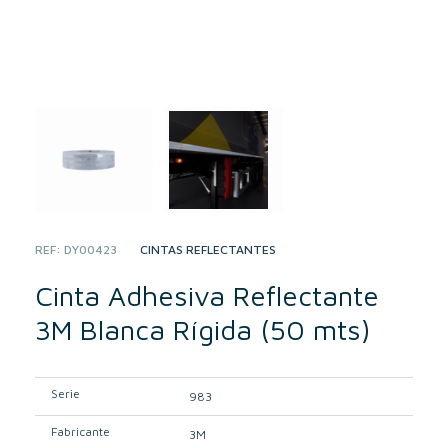
REF:
DY00423
CATEGORY:
CINTAS REFLECTANTES
Cinta Adhesiva Reflectante
3M Blanca Rígida (50 mts)
Serie
983
Fabricante
3M