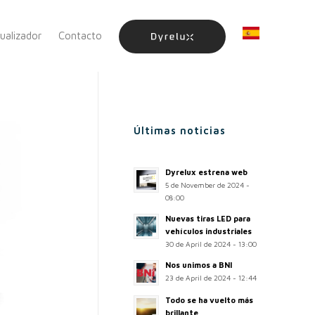
sualizador
Contacto
Últimas noticias
Dyrelux estrena web
5 de November de 2024 -
08:00
Nuevas tiras LED para
vehículos industriales
30 de April de 2024 - 13:00
Nos unimos a BNI
23 de April de 2024 - 12:44
Todo se ha vuelto más
brillante