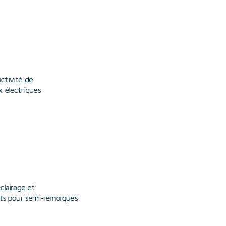
.
ctivité de
x électriques
clairage et
its pour semi-remorques