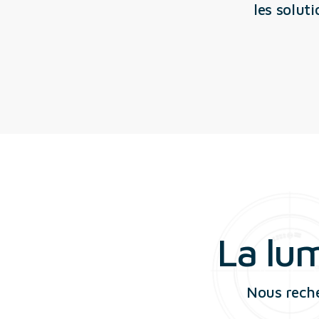
les solut
La lu
Nous rech