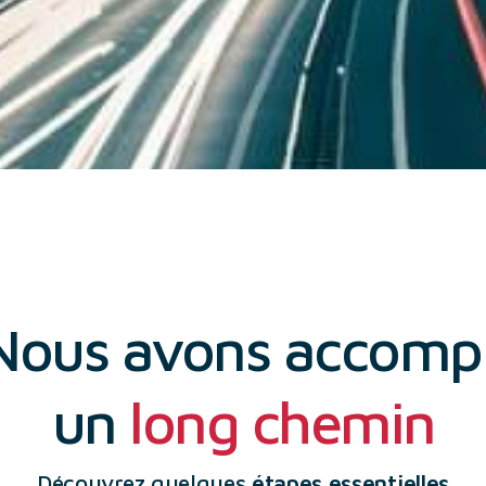
Nous avons accompl
un
long chemin
Découvrez quelques
étapes essentielles