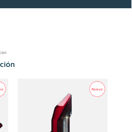
ción
nción