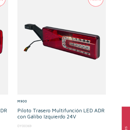
M900
ADR
Piloto Trasero Multifunción LED ADR
con Gálibo Izquierdo 24V
DY00369