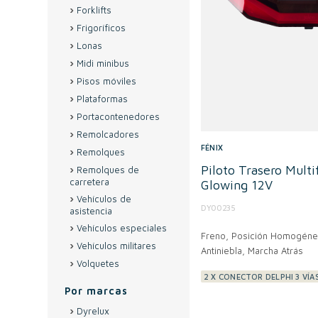
Forklifts
Frigoríficos
Lonas
Midi minibus
Pisos móviles
Plataformas
Portacontenedores
Remolcadores
FÉNIX
Remolques
Piloto Trasero Mult
Remolques de
carretera
Glowing 12V
Vehículos de
DY00235
asistencia
Vehículos especiales
Freno, Posición Homogénea
Vehículos militares
Antiniebla, Marcha Atrás
Volquetes
2 X CONECTOR DELPHI 3 VÍA
Por marcas
Dyrelux